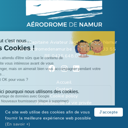
44, Rue Capitaine Aviateur Jacquet - 5020 Namur
info@aerodromedenamur.be
-
+32 81-55 93 55
BE 0425.648.074
Accueil
Contact
Cookie policy
Protection de la vie privée
Ce site web utilise des cookies afin de vous
J'accepte
fournir la meilleure expérience web possible.
© COPYRIGHT AERODROMEDENAMUR.BE - 2026
(En savoir +)