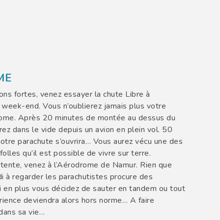
ME
ns fortes, venez essayer la chute Libre à
week-end. Vous n’oublierez jamais plus votre
rome. Après 20 minutes de montée au dessus du
ez dans le vide depuis un avion en plein vol. 50
votre parachute s’ouvrira… Vous aurez vécu une des
olles qu’il est possible de vivre sur terre.
s tente, venez à l’Aérodrome de Namur. Rien que
i à regarder les parachutistes procure des
i en plus vous décidez de sauter en tandem ou tout
érience deviendra alors hors norme… A faire
dans sa vie…