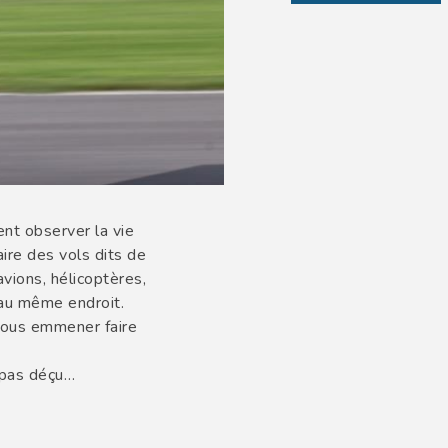
nt observer la vie
ire des vols dits de
vions, hélicoptères,
 au même endroit.
vous emmener faire
 pas déçu…