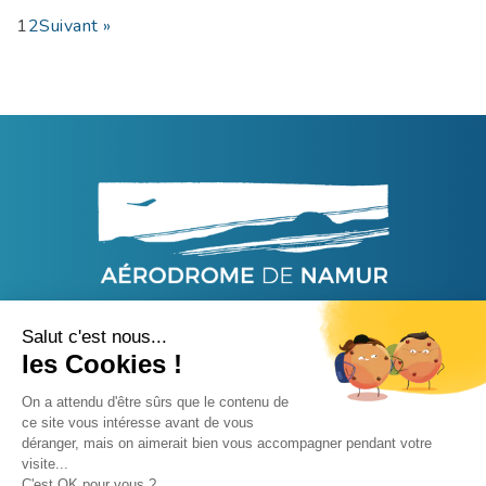
1
2
Suivant »
44, Rue Capitaine Aviateur Jacquet - 5020 Namur
info@aerodromedenamur.be
-
+32 81-55 93 55
BE 0425.648.074