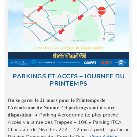
PARKINGS ET ACCES – JOURNEE DU
PRINTEMPS
𝐎𝐮̀ 𝐬𝐞 𝐠𝐚𝐫𝐞𝐫 𝐥𝐞 𝟐𝟏 𝐦𝐚𝐫𝐬 𝐩𝐨𝐮𝐫 𝐥𝐞 𝐏𝐫𝐢𝐧𝐭𝐞𝐦𝐩𝐬 𝐝𝐞
𝐥’𝐀𝐞́𝐫𝐨𝐝𝐫𝐨𝐦𝐞 𝐝𝐞 𝐍𝐚𝐦𝐮𝐫 ? 𝟑 𝐩𝐚𝐫𝐤𝐢𝐧𝐠𝐬 𝐬𝐨𝐧𝐭 𝐚̀ 𝐯𝐨𝐭𝐫𝐞
𝐝𝐢𝐬𝐩𝐨𝐬𝐢𝐭𝐢𝐨𝐧 : • Parking Aérodrome (le plus proche)
Accès via la rue des Trappes – 10€ • Parking ITCA
Chaussée de Nivelles 204 – 12 min à pied – gratuit •
Parking Domaine de l’Escaille Rue…
View Article