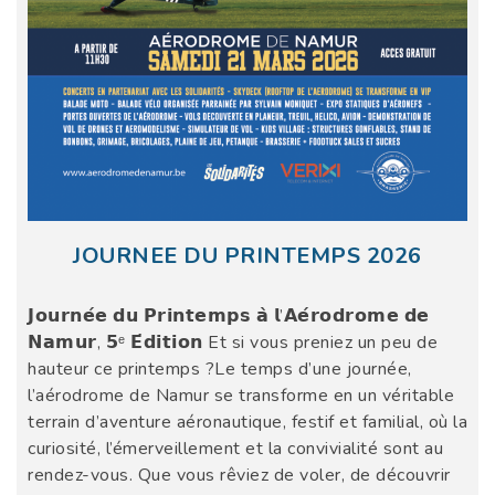
JOURNEE DU PRINTEMPS 2026
𝗝𝗼𝘂𝗿𝗻𝗲́𝗲 𝗱𝘂 𝗣𝗿𝗶𝗻𝘁𝗲𝗺𝗽𝘀 𝗮̀ 𝗹’𝗔𝗲́𝗿𝗼𝗱𝗿𝗼𝗺𝗲 𝗱𝗲
𝗡𝗮𝗺𝘂𝗿, 𝟱ᵉ 𝗘́𝗱𝗶𝘁𝗶𝗼𝗻 Et si vous preniez un peu de
hauteur ce printemps ?Le temps d’une journée,
l’aérodrome de Namur se transforme en un véritable
terrain d’aventure aéronautique, festif et familial, où la
curiosité, l’émerveillement et la convivialité sont au
rendez-vous. Que vous rêviez de voler, de découvrir