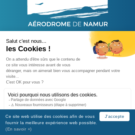
44, Rue Capitaine Aviateur Jacquet - 5020 Namur
info@aerodromedenamur.be
-
+32 81-55 93 55
BE 0425.648.074
Accueil
Contact
Cookie policy
Protection de la vie privée
Ce site web utilise des cookies afin de vous
J'accepte
fournir la meilleure expérience web possible.
© COPYRIGHT AERODROMEDENAMUR.BE - 2026
(En savoir +)